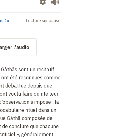
e: 1x
Lecture sur pause
arger l'audio
 Gâthâs sont un récitatif
les ont été reconnues comme
nt débattue depuis que
ont voulu faire du rite leur
 d’observation s’impose : la
ocabulaire rituel dans un
aque Gâthâ composée de
t de conclure que chacune
ificiel », généralement