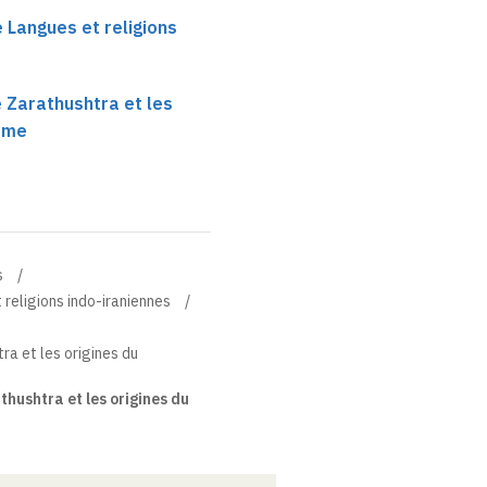
e Langues et religions
 Zarathushtra et les
sme
s
 religions indo-iraniennes
ra et les origines du
hushtra et les origines du