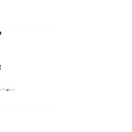
t
)
e France