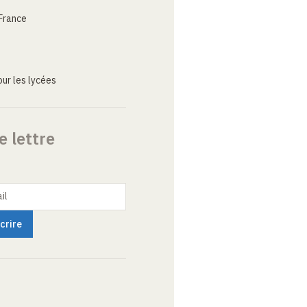
France
ur les lycées
e lettre
il