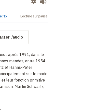
e: 1x
Lecture sur pause
arger l'audio
ues : après 1991, dans le
iennes menées, entre 1954
tz et Hanns-Peter
principalement sur le mode
et leur fonction primitive
Jamison, Martin Schwartz,