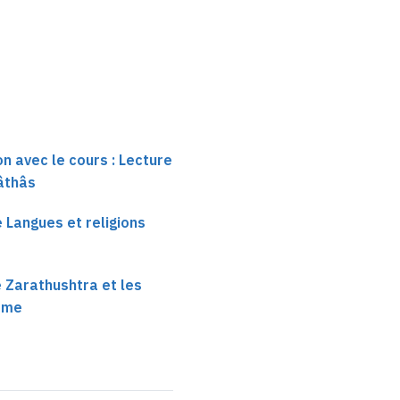
origines du mazdéisme
(4)
on avec le cours : Lecture
âthâs
e Langues et religions
 Zarathushtra et les
sme