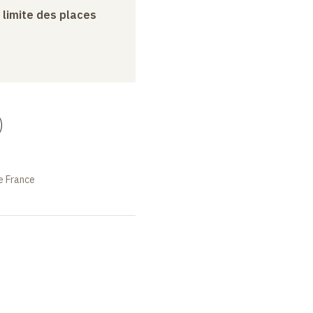
a limite des places
)
e France