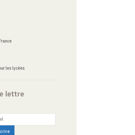
France
ur les lycées
e lettre
il