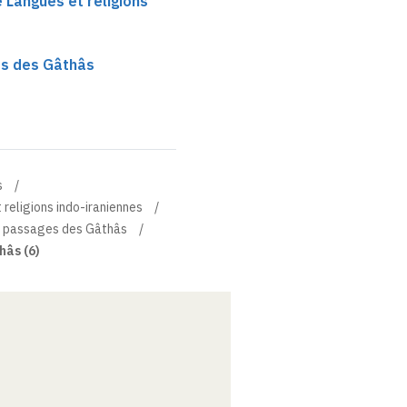
e Langues et religions
es des Gâthâs
s
 religions indo-iraniennes
e passages des Gâthâs
hâs (6)