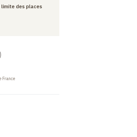
a limite des places
)
e France