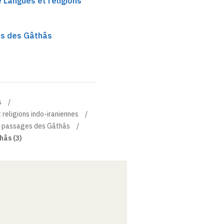
e Langues et religions
es des Gâthâs
s
 religions indo-iraniennes
e passages des Gâthâs
hâs (3)