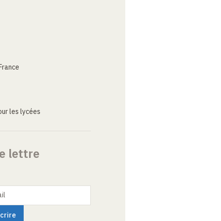
France
ur les lycées
e lettre
il