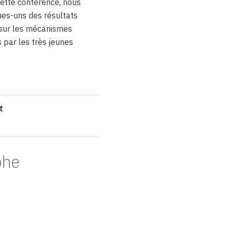
cette conférence, nous
es-uns des résultats
 sur les mécanismes
 par les très jeunes
t
phe