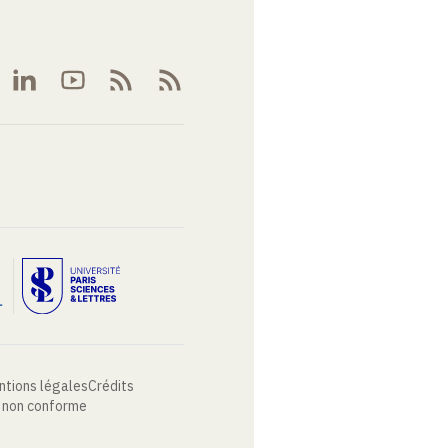
ntions légales
Crédits
: non conforme