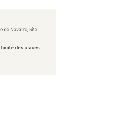
3
e de Navarre, Site
a limite des places