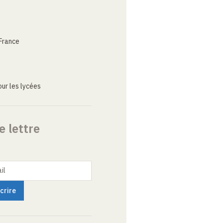
France
ur les lycées
e lettre
il