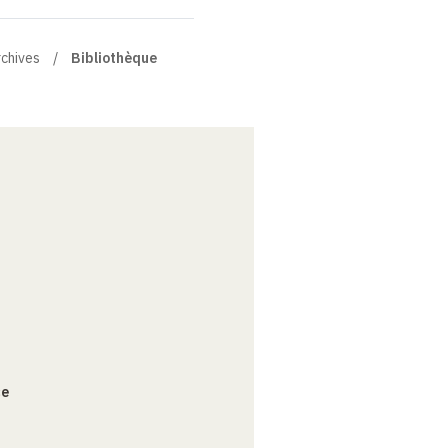
rchives
Bibliothèque
ce