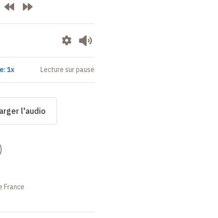
e: 1x
Lecture sur pause
arger l'audio
)
e France