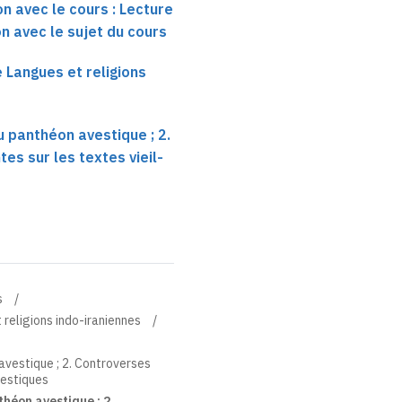
on avec le cours : Lecture
on avec le sujet du cours
e Langues et religions
 panthéon avestique ; 2.
es sur les textes vieil-
s
 religions indo-iraniennes
vestique ; 2. Controverses
vestiques
héon avestique ; 2.