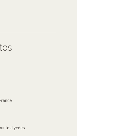
tes
France
ur les lycées