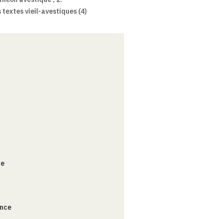
 textes vieil-avestiques (4)
ce
ance