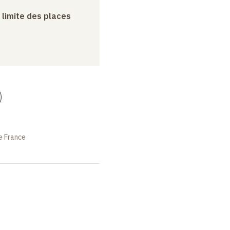
a limite des places
)
e France