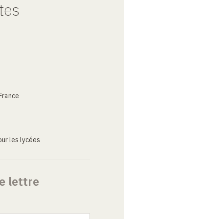
tes
France
ur les lycées
e lettre