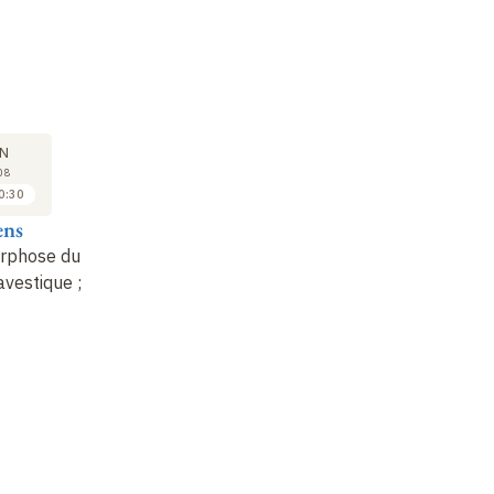
SÉMINAIRE
COURS
SÉ
25
01
N
JAN
FÉV
08
2008
2008
0:30
11:00 à 12:00
09:30 à 10:30
ens
Jean Kellens
Jean Kellens
Je
rphose du
Lecture de textes en
1. Métamorphose du
Le
avestique
;
relation avec le sujet
panthéon avestique
;
re
du cours (8)
2.…
du