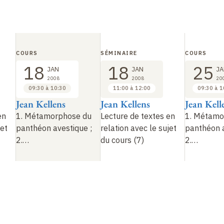
COURS
SÉMINAIRE
COURS
18
18
25
JAN
JAN
JA
2008
2008
20
09:30 à 10:30
11:00 à 12:00
09:30 à 1
Jean Kellens
Jean Kellens
Jean Kell
en
1. Métamorphose du
Lecture de textes en
1. Métamo
jet
panthéon avestique
;
relation avec le sujet
panthéon 
2.…
du cours (7)
2.…