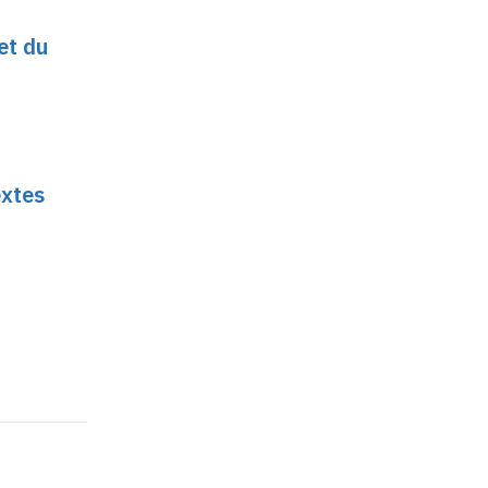
et du
extes