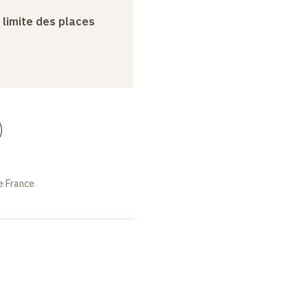
a limite des places
)
e France