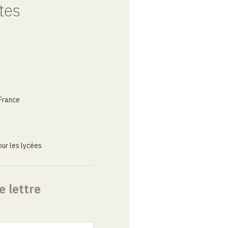
tes
France
ur les lycées
e lettre