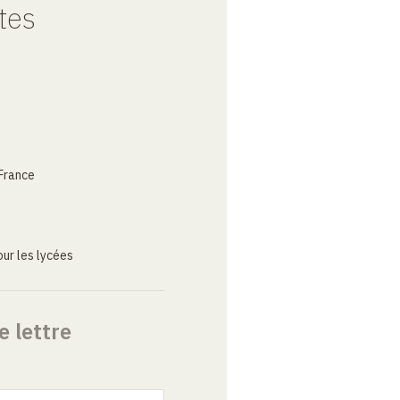
tes
France
ur les lycées
e lettre