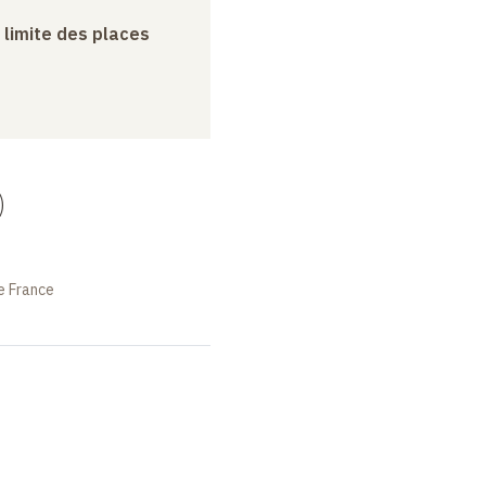
a limite des places
)
e France