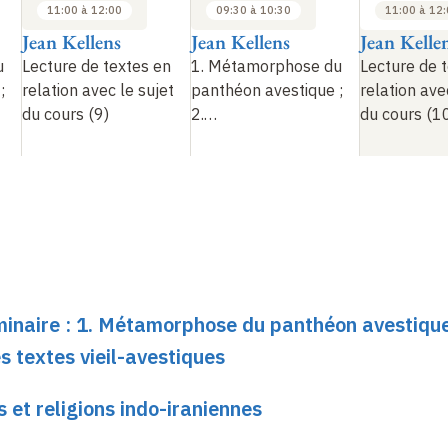
11:00 à 12:00
09:30 à 10:30
11:00 à 12
Jean Kellens
Jean Kellens
Jean Kelle
u
Lecture de textes en
1. Métamorphose du
Lecture de 
;
relation avec le sujet
panthéon avestique
;
relation ave
du cours (9)
2.…
du cours (1
minaire : 1. Métamorphose du panthéon avestique 
s textes vieil-avestiques
 et religions indo-iraniennes