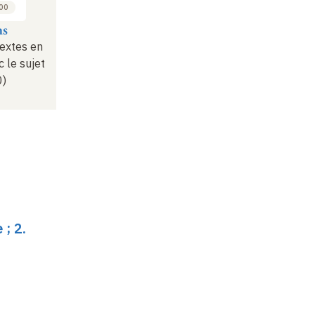
:00
ns
textes en
c le sujet
0)
; 2.