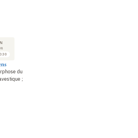
SÉMINAIRE
COURS
SÉ
11
18
N
JAN
JAN
08
2008
2008
0:30
11:00 à 12:00
09:30 à 10:30
ens
Jean Kellens
Jean Kellens
Je
rphose du
Lecture de textes en
1. Métamorphose du
Le
avestique
;
relation avec le sujet
panthéon avestique
;
re
du cours (6)
2.…
du