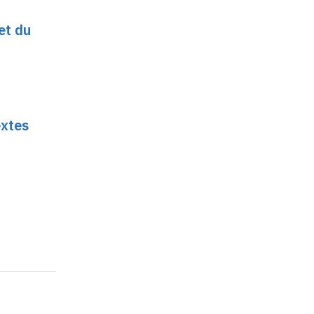
et du
extes