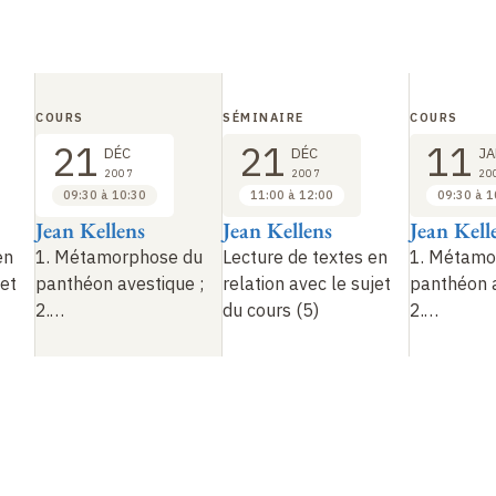
COURS
SÉMINAIRE
COURS
21
21
11
DÉC
DÉC
JA
2007
2007
20
09:30 à 10:30
11:00 à 12:00
09:30 à 1
Jean Kellens
Jean Kellens
Jean Kell
en
1. Métamorphose du
Lecture de textes en
1. Métamo
jet
panthéon avestique
;
relation avec le sujet
panthéon 
2.…
du cours (5)
2.…