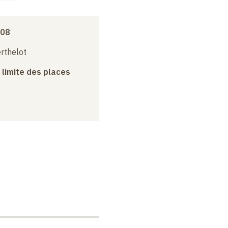
008
erthelot
a limite des places