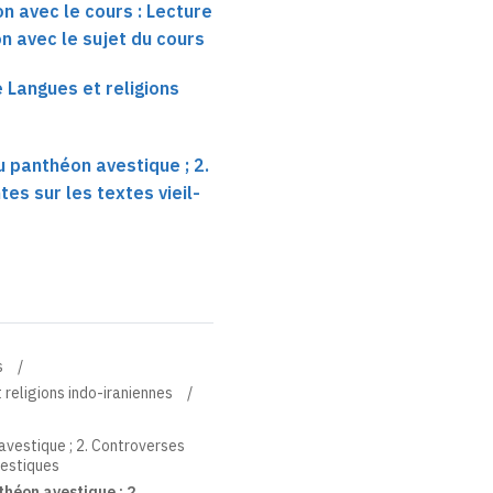
on avec le cours : Lecture
on avec le sujet du cours
e Langues et religions
 panthéon avestique ; 2.
es sur les textes vieil-
s
 religions indo-iraniennes
vestique ; 2. Controverses
vestiques
héon avestique ; 2.