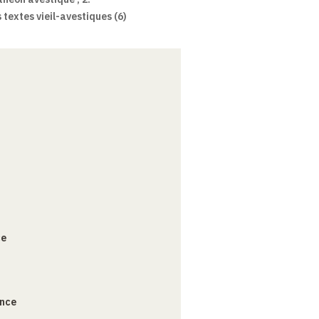
 textes vieil-avestiques (6)
ce
ance