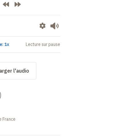
e: 1x
Lecture sur pause
arger l'audio
)
e France