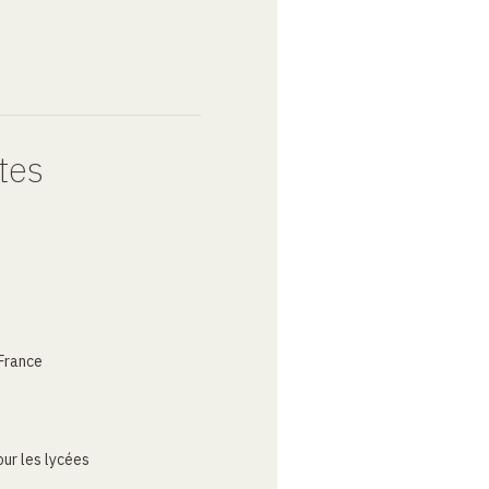
tes
France
ur les lycées