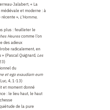
erreau-Jalabert, « La
 médiévale et moderne : à
 récente »,
L’Homme
,
 plus : feuilleter le
ches Heures
comme l’on
e des adieux
érobe radicalement, en
du » (Pascal Quignard,
Les
23)
ionnel du
me et ego exaudiam eum
(Luc, 4, 1-13)
 dit et moment donné
e : le lieu haut, le haut
richesse
nquiétude de la pure