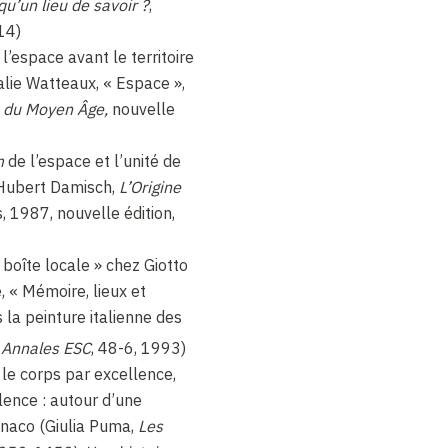
qu’un lieu de savoir ?
,
14)
 l’espace avant le territoire
lie Watteaux, « Espace »,
e du Moyen Âge,
nouvelle
m
de l’espace et l’unité de
(Hubert Damisch,
L’Origine
is, 1987, nouvelle édition,
« boîte locale » chez Giotto
, « Mémoire, lieux et
 la peinture italienne des
,
Annales ESC
, 48-6, 1993)
 le corps par excellence,
lence : autour d’une
onaco (Giulia Puma,
Les