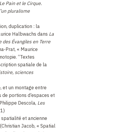
Le Pain et le Cirque.
d’un pluralisme
on, duplication : la
aurice Halbwachs dans
La
 des Évangiles en Terre
a-Prat, « Maurice
otopie. “Textes
cription spatiale de la
stoire, sciences
e, et un montage entre
 de portions d’espaces et
(Philippe Descola,
Les
1)
spatialité et ancienne
(Christian Jacob, « Spatial