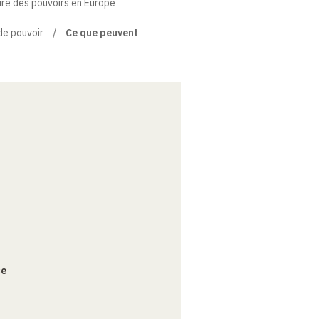
ire des pouvoirs en Europe
de pouvoir
Ce que peuvent
ce