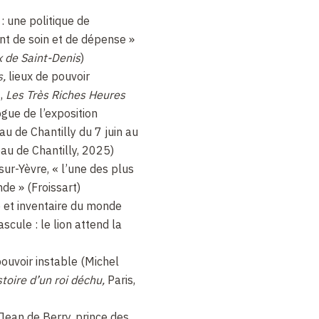
: une politique de
ant de soin et de dépense »
x de Saint-Denis
)
s,
lieux de pouvoir
.,
Les Très Riches Heures
ogue de l’exposition
au de Chantilly du 7 juin au
au de Chantilly, 2025)
ur-Yèvre, « l’une des plus
de » (Froissart)
e et inventaire du monde
scule : le lion attend la
pouvoir instable (Michel
stoire d’un roi déchu,
Paris,
 Jean de Berry, prince des