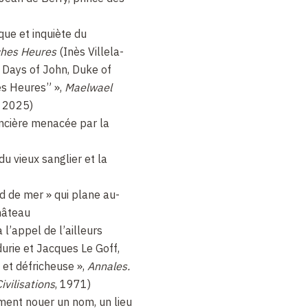
ue et inquiète du
ches Heures
(Inès Villela-
 Days of John, Duke of
hes Heures” »,
Maelwael
, 2025)
rincière menacée par la
du vieux sanglier et la
rd de mer » qui plane au-
hâteau
 l’appel de l’ailleurs
rie et Jacques Le Goff,
 et défricheuse »,
Annales.
ivilisations
, 1971)
ment nouer un nom, un lieu