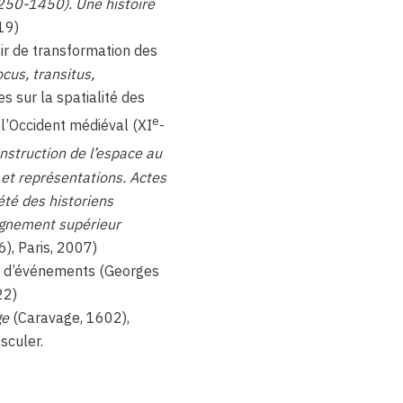
1250-1450). Une histoire
19)
oir de transformation des
cus, transitus,
s sur la spatialité des
e
l’Occident médiéval (XI
-
nstruction de l’espace au
et représentations.
Actes
été des historiens
ignement supérieur
), Paris, 2007)
e d’événements (Georges
22)
ge
(Caravage, 1602),
sculer.