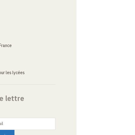
France
ur les lycées
e lettre
il