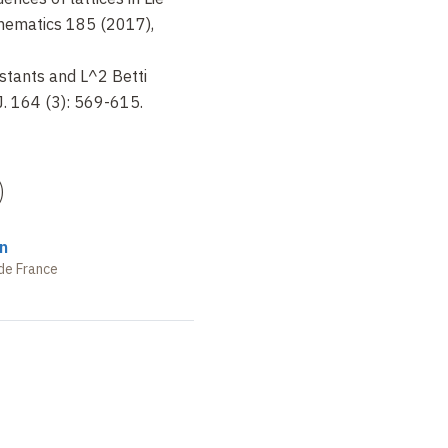
hematics 185 (2017),
stants and L^2 Betti
. 164 (3): 569-615.
)
n
de France