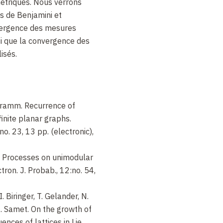
étriques. Nous verrons
s de Benjamini et
ergence des mesures
si que la convergence des
isés.
chramm. Recurrence of
 finite planar graphs.
no. 23, 13 pp. (electronic),
s. Processes on unimodular
ron. J. Probab., 12:no. 54,
. Biringer, T. Gelander, N.
I. Samet. On the growth of
ences of lattices in Lie