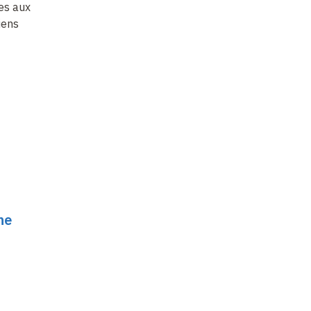
es aux
déterminisme.…
La planification de
ma
iens
mouvement
:
Pl
approches
de
probabilistes
ne