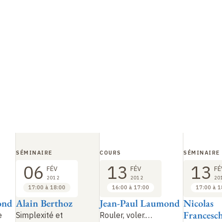
SÉMINAIRE
COURS
SÉMINAIRE
06
13
13
FÉV
FÉV
FÉ
2012
2012
20
17:00 à 18:00
16:00 à 17:00
17:00 à 1
ond
Alain Berthoz
Jean-Paul Laumond
Nicolas
Francesch
e
Simplexité et
Rouler, voler.…