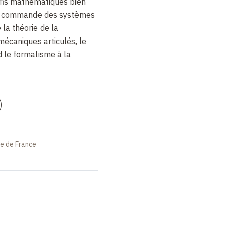
éfis mathématiques bien
 la commande des systèmes
la théorie de la
caniques articulés, le
d le formalisme à la
)
ge de France