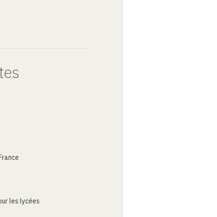
tes
France
ur les lycées