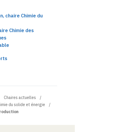
, chaire Chimie du
aire Chimie des
ues
able
orts
Chaires actuelles
imie du solide et énergie
roduction