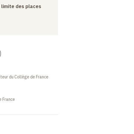
a limite des places
)
ateur du Collège de France
e France