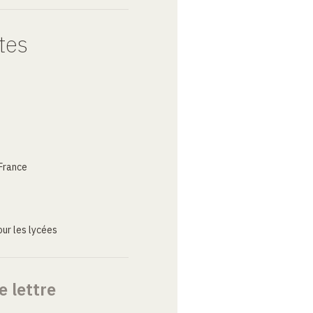
tes
France
ur les lycées
e lettre