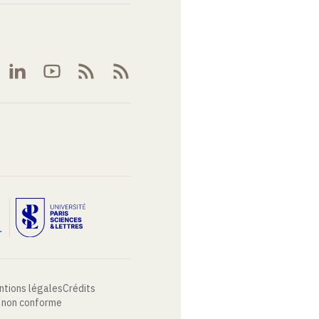
ntions légales
Crédits
: non conforme