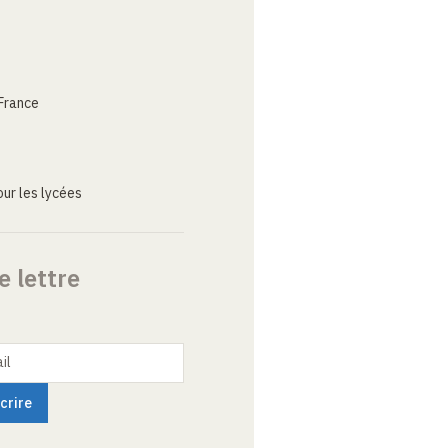
France
ur les lycées
e lettre
il